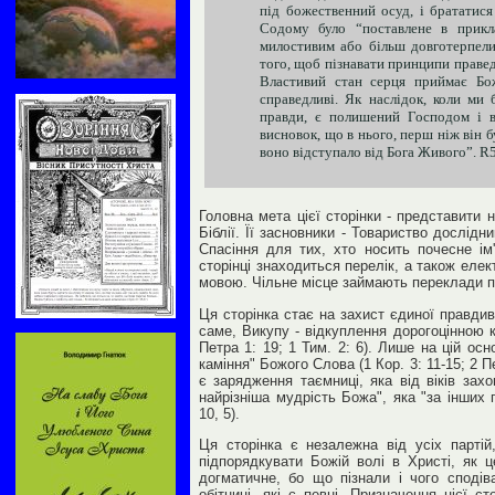
під божественний осуд, і брататис
Содому було “поставлене в прикла
милостивим або більш довготерпелив
того, щоб пізнавати принципи правед
Властивий стан серця приймає Бо
справедливі. Як наслідок, коли ми 
правди, є полишений Господом і в
висновок, що в нього, перш ніж він б
воно відступало від Бога Живого”. R5
Головна мета цієї сторінки - представити
Біблії. Її засновники - Товариство дослід
Спасіння для тих, хто носить почесне ім
сторінці знаходиться перелік, а також еле
мовою. Чільне місце займають переклади п
Ця сторінка стає на захист єдиної правдив
саме, Викупу - відкуплення дорогоцінною к
Петра 1: 19; 1 Тим. 2: 6). Лише на цій осн
каміння" Божого Слова (1 Кор. 3: 11-15; 2 П
є зарядження таємниці, яка від віків зах
найрізніша мудрість Божа", яка "за інших
10, 5).
Ця сторінка є незалежна від усіх партій
підпорядкувати Божій волі в Христі, як
догматичне, бо що пізнали і чого споді
обітниці, які є певні. Призначення цієї 