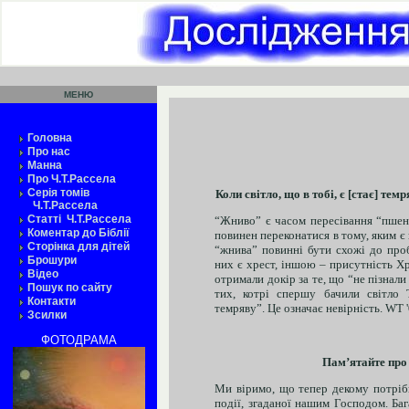
МЕНЮ
Головна
Про нас
Манна
Про
Ч.Т.Рассела
Серія томів
Коли світло, що в тобі, є [стає] темр
Ч.Т.Рассела
Статті Ч.Т.Рассела
“Жниво” є часом пересівання “пшени
Коментар до Біблії
повинен переконатися в тому, яким є
Сторінка для дітей
“жнива” повинні бути схожі до про
Брошури
них є хрест, іншою – присутність Х
Відео
отримали докір за те, що “не пізнали
Пошук по сайту
тих, котрі спершу бачили світло 
Контакти
темряву”. Це означає невірність. WT 
Зсилки
ФОТОДРАМА
Пам’ятайте про 
Ми віримо, що тепер декому потрібн
події, згаданої нашим Господом. Ба