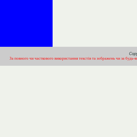
Copy
За повного чи часткового використання текстів та зображень чи за будь