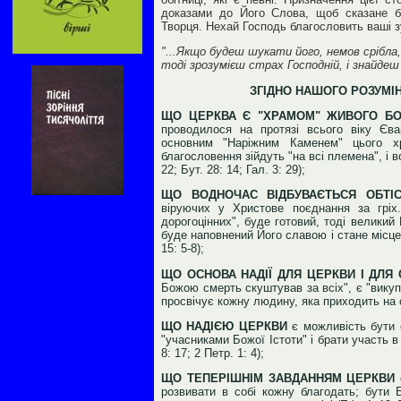
доказами до Його Слова, щоб сказане б
Творця. Нехай Господь благословить ваші 
"...Якщо будеш шукати його, немов срібла,
тоді зрозумієш страх Господній, і знайдеш т
ЗГІДНО НАШОГО РОЗУМІ
ЩО ЦЕРКВА Є "ХРАМОМ" ЖИВОГО БО
проводилося на протязі всього віку Єва
основним "Наріжним Каменем" цього х
благословення зійдуть "на всі племена", і в
22; Бут. 28: 14; Гал. 3: 29);
ЩО ВОДНОЧАС ВІДБУВАЄТЬСЯ ОБТІС
віруючих у Христове поєднання за гріх.
дорогоцінних", буде готовий, тоді великий
буде наповнений Його славою і стане місце
15: 5-8);
ЩО ОСНОВА НАДІЇ ДЛЯ ЦЕРКВИ І ДЛЯ 
Божою смерть скуштував за всіх", є "викупо
просвічує кожну людину, яка приходить на світ
ЩО НАДІЄЮ ЦЕРКВИ
є можливість бути с
"учасниками Божої Істоти" і брати участь в 
8: 17; 2 Петр. 1: 4);
ЩО ТЕПЕРІШНІМ ЗАВДАННЯМ ЦЕРКВИ
розвивати в собі кожну благодать; бути 