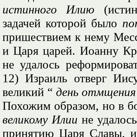
истинного Илию
(исти
задачей которой было
по
пришествием к нему Месс
и Царя царей. Иоанну Кр
не удалось реформироват
12) Израиль отверг Иис
великий “
день отмщени
Похожим образом, но в 
великому Илии
не удалось
принятию Царя Славы, и 