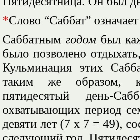
Пятидесятница. Он был дн
*
Слово “Саббат” означает
Саббатным
годом
был ка
было позволено отдыхать,
Кульминация этих Сабба
таким же образом, к
пятидесятый день-Саб
охватывающих период сем
девяти лет (7 х 7 = 49), с
следующий год, Пятидеся