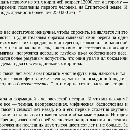
ать первому из этих кирпичей возраст 12000 лет, а второму —
 времени появления первого человека на Египетской земле. И
да, древность более чем 250 000 лет”.
*
з нас достаточно ненаучны, чтобы спросить, не является ли это
аются и удивительным образом смывают свои берега за одно
ях языческих народов, нам интересно, сколько ила и наносной
мам не пришло на мысль, как это вполне естественно приходит
мягкая, погрузятся довольно глубоко из-за собственного веса,
ется более разумным допустить, что один упал в ил боком или
 сделали два совсем одинаковых кирпича.
о тысяч лет
могли бы
показать многие футы ила, наносов и т.д.,
 несколько футов ниже скелета, части “плоскодонной лодки”,
е одного
доказательства
”, что мир на сотни тысяч лет старше,
 за информацией к человеческой истории. И что мы находим?
 все — темная, неопределенная, мифическая, баснословная и
тысячи семьсот лет назад, но и его первые столетия окутаны
х записи становятся отрывочными и объятыми мраком. История
Греции, известной своей ученостью на протяжении последних
ротяжении последних двух тысяч шестисот лет и не больше. За