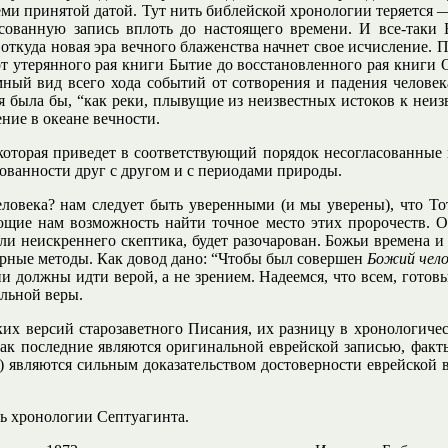
всеми принятой датой. Тут нить библейской хронологии теряется 
асованную запись вплоть до настоящего времени. И все-таки
 откуда новая эра вечного блаженства начнет свое исчисление. 
от утерянного рая книги Бытие до восстановленного рая книги О
ный вид всего хода событий от сотворения и падения человек
рия была бы, “как реки, плывущие из неизвестных истоков к не
ение в океане вечности.
которая приведет в соответствующий порядок несоглаcованные
сованности друг с другом и с периодами природы.
еловека? нам следует быть уверенными (и мы уверены), что Тот
щие нам возможность найти точное место этих пророчеств. Од
и неискреннего скептика, будет разочарован. Божьи времена и
ктерные методы. Как довод дано: “Чтобы был совершен
Божий чел
они должны идти верой, а не зрением. Надеемся, что всем, гот
льной веры.
ких версий старозаветного Писания, их разницу в хронологическ
как последние являются оригинальной еврейской записью, факты
 являются сильным доказательством достоверности еврейской 
ть хронологии Септуагинта.