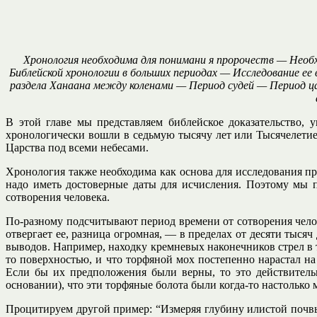
Хронология необходима для понимани я пророчеств — Необ
Библейской хронологии в больших периодах — Исследование ее
раздела Ханаана между коленами — Период судей — Период цар
В этой главе мы представляем библейское доказательство, у
хронологически вошли в седьмую тысячу лет или Тысячелетие
Царства под всеми небесами.
Хронология также необходима как основа для исследования пр
надо иметь достоверные даты для исчисления. Поэтому мы п
сотворения человека.
По-разному подсчитывают период времени от сотворения челов
отвергает ее, разница огромная, — в пределах от десяти тыс
выводов. Например, находку кремневых наконечников стрел в
то поверхностью, и что торфяной мох постепенно нарастал на
Если бы их предположения были верны, то это действительн
основании), что эти торфяные болота были когда-то настолько
Процитируем другой пример: “Измеряя глубину илистой почвы