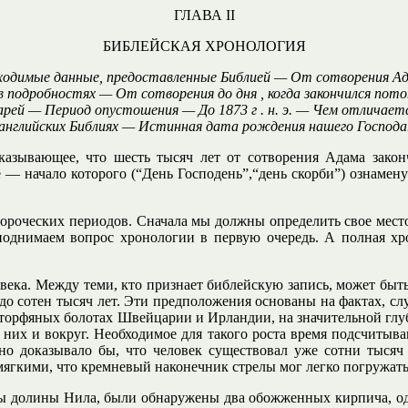
ГЛАВА II
БИБЛЕЙСКАЯ ХРОНОЛОГИЯ
ходимые данные, предоставленные Библией — От сотворения Ада
 в подробностях — От сотворения до дня , когда закончился по
ей — Период опустошения — До 1873 г . н. э. — Чем отличаетс
английских Библиях — Истинная дата рождения нашего Господа
казывающее, что шесть тысяч лет от сотворения Адама закончи
 — начало которого (“День Господень”,“день скорби”) ознамену
ороческих периодов. Сначала мы должны определить свое место
однимаем вопрос хронологии в первую очередь. А полная хро
ека. Между теми, кто признает библейскую запись, может быть
яч до сотен тысяч лет. Эти предположения основаны на фактах,
 торфяных болотах Швейцарии и Ирландии, на значительной глуб
 них и вокруг. Необходимое для такого роста время подсчитыва
о доказывало бы, что человек существовал уже сотни тысяч л
 мягкими, что кремневый наконечник стрелы мог легко погружат
 долины Нила, были обнаружены два обожженных кирпича, один