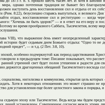
ма до 1873 г. н. э. прошло шесть тысяч лет. И хотя в Библии 
мира, однако почтенная традиция не бывает без благоразум
олжен наступить день восстановления сил и отдыха от их собс
рти (Рим. 8:22), безуспешно стараясь выпутаться, и великого Дн
найти отдых, восстановление сил и реституцию — когда через
ного: “Хочешь ли быть здоров?” — и в ответ на его веру и пос
-5). Поэтому во время прообразного Саббата, Тысячелетия, всему ми
послушания.
лава VIII), что выражение
день
имеет неопределенный характер
ой истории будет седьмым днем Божьего отдыха: “Одно то не д
одний придет”, — и т.д. (2 Пет. 3:8, 10).
похой, особенно подчеркнутой как период царствования Христа, т
 говорили в предыдущем томе: Писание показывает, что рассвет
 ранний утренний свет будет полон утешения и радости для с
рочно держится драгоценных обещаний Тысячелетнего восхода со
. социализма, нигилизма и коммунизма, открытая цель которых
жидать. Хотя в некоторых отношениях это может страшно не нрав
тво для установления еще более целостного закона и порядка, и
на седьмую эпоху или Тысячелетие. Ведь когда мы будем предс
ских линий установлены. Совершенное согласие между этими дв