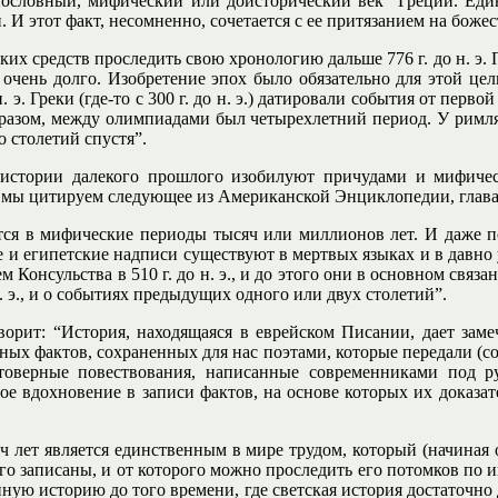
снословный, мифический или доисторический век” Греции. Ед
. И этот факт, несомненно, сочетается с ее притязанием на бож
каких средств проследить свою хронологию дальше 776 г. до н. 
 очень долго. Изобретение эпох было обязательно для этой це
. э. Греки (где-то с 300 г. до н. э.) датировали события от пер
бразом, между олимпиадами был четырехлетний период. У римл
ко столетий спустя”.
е истории далекого прошлого изобилуют причудами и мифич
 мы цитируем следующее из Американской Энциклопедии, глав
тся в мифические периоды тысяч или миллионов лет. И даже п
 и египетские надписи существуют в мертвых языках и в давно 
ем Консульства в 510 г. до н. э., и до этого они в основном свя
н. э., и о событиях предыдущих одного или двух столетий”.
оворит: “История, находящаяся в еврейском Писании, дает за
ых фактов, сохраненных для нас поэтами, которые передали (с
товерные повествования, написанные современниками под ру
 вдохновение в записи фактов, на основе которых их доказате
 лет является единственным в мире трудом, который (начиная 
ого записаны, и от которого можно проследить его потомков по 
нную историю до того времени, где светская история достаточно