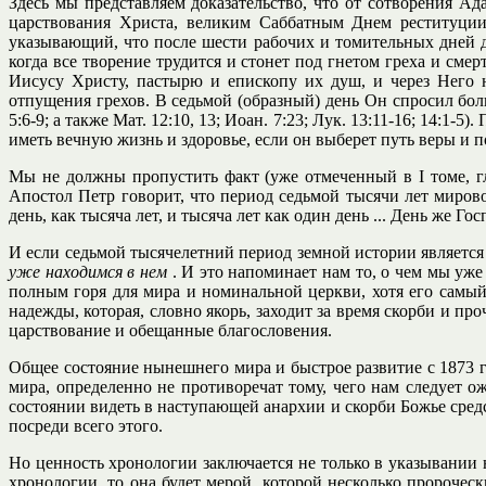
Здесь мы представляем доказательство, что от сотворения Ада
царствования Христа, великим Саббатным Днем реституции 
указывающий, что после шести рабочих и томительных дней д
когда все творение трудится и стонет под гнетом греха и сме
Иисусу Христу, пастырю и епископу их душ, и через Него 
отпущения грехов. В седьмой (образный) день Он спросил боль
5:6-9; а также Мат. 12:10, 13; Иоан. 7:23; Лук. 13:11-16; 14:1
иметь вечную жизнь и здоровье, если он выберет путь веры и 
Мы не должны пропустить факт (уже отмеченный в I томе, г
Апостол Петр говорит, что период седьмой тысячи лет миров
день, как тысяча лет, и тысяча лет как один день ... День же Госп
И если седьмой тысячелетний период земной истории является э
уже находимся в нем
. И это напоминает нам то, о чем мы уже
полным горя для мира и номинальной церкви, хотя его самый
надежды, которая, словно якорь, заходит за время скорби и п
царствование и обещанные благословения.
Общее состояние нынешнего мира и быстрое развитие с 1873 г
мира, определенно не противоречат тому, чего нам следует о
состоянии видеть в наступающей анархии и скорби Божье средс
посреди всего этого.
Но ценность хронологии заключается не только в указывании 
хронологии, то она будет мерой, которой несколько пророче