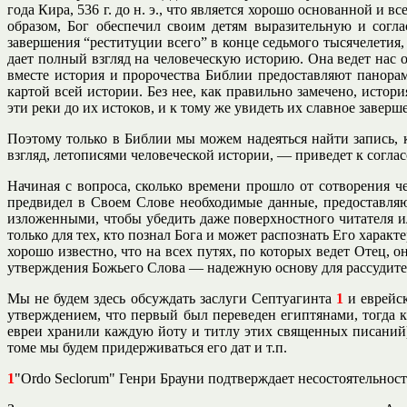
года Кира, 536 г. до н. э., что является хорошо основанной и 
образом, Бог обеспечил своим детям выразительную и согл
завершения “реституции всего” в конце седьмого тысячелетия,
дает полный взгляд на человеческую историю. Она ведет нас 
вместе история и пророчества Библии предоставляют панорам
картой всей истории. Без нее, как правильно замечено, исто
эти реки до их истоков, и к тому же увидеть их славное заверш
Поэтому только в Библии мы можем надеяться найти запись, 
взгляд, летописями человеческой истории, — приведет к согла
Начиная с вопроса, сколько времени прошло от сотворения ч
предвидел в Своем Слове необходимые данные, предоставляю
изложенными, чтобы убедить даже поверхностного читателя ил
только для тех, кто познал Бога и может распознать Его хара
хорошо известно, что на всех путях, по которых ведет Отец, 
утверждения Божьего Слова — надежную основу для рассудите
Мы не будем здесь обсуждать заслуги Септуагинта
1
и еврейс
утверждением, что первый был переведен египтянами, тогда 
евреи хранили каждую йоту и титлу этих священных писаний)
томе мы будем придерживаться его дат и т.п.
1
"Ordo Seclorum" Генри Брауни подтверждает несостоятельнос