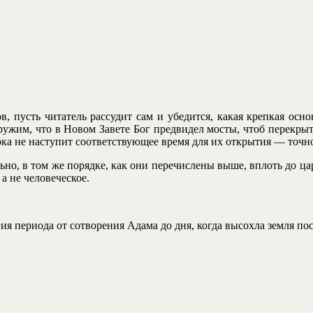
в, пусть читатель рассудит сам и убедится, какая крепкая осн
аружим, что в Новом Завете Бог предвидел мосты, чтоб перекрыт
пока не наступит соответствующее время для их открытия — точ
о, в том же порядке, как они перечислены выше, вплоть до ца
а не человеческое.
я периода от сотворения Адама до дня, когда высохла земля по