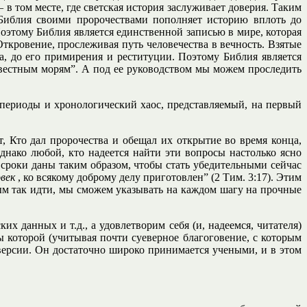
— в том месте, где светская история заслуживает доверия. Таким
 Библия своими пророчествами пополняет историю вплоть до
Поэтому Библия является единственной записью в мире, которая
ткровение, прослеживая путь человечества в вечность. Взятые
а, до его примирения и реституции. Поэтому Библия является
известным морям”. А под ее руководством мы можем проследить
 периоды и хронологический хаос, представляемый, на первый
, Кто дал пророчества и обещал их открытие во время конца,
нако любой, кто надеется найти эти вопросы настолько ясно
 сроки даны таким образом, чтобы стать убедительными сейчас
овек
, ко всякому доброму делу приготовлен” (2 Тим. 3:17). Этим
овым так идти, мы сможем указывать на каждом шагу на прочные
их данных и т.д., а удовлетворим себя (и, надеемся, читателя)
 которой (учитывая почти суеверное благоговение, с которым
версии. Он достаточно широко принимается учеными, и в этом