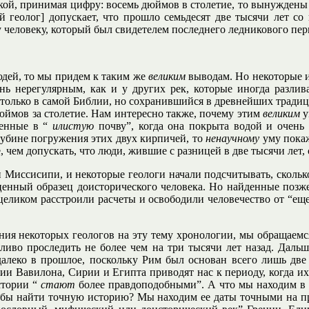
ой, принимая цифру: восемь дюймов в столетие, то вынуждены д
й геолог] допускает, что прошло семьдесят две тысячи лет со
человеку, который был свидетелем последнего ледникового перио
дей, то мы придем к таким же
великим
выводам. Но некоторые и
нь нерегулярным, как и у других рек, которые иногда разлив
 только в самой Библии, но сохранившийся в древнейших традици
юймов за столетие. Нам интересно также, почему этим
великим
у
шенные в “
илистую
почву”, когда она покрыта водой и очень 
лубине погружения этих двух кирпичей, то
ненаучному
уму покаж
, чем допускать, что люди, жившие с разницей в две тысячи лет,
и Миссисипи, и некоторые геологи начали подсчитывать, скольк
ценный образец доисторического человека. Но найденные позже,
целиком расстроили расчеты и освободили человечество от “ещ
ия некоторых геологов на эту тему хронологии, мы обращаемся
иво проследить не более чем на три тысячи лет назад. Дальше
далеко в прошлое, поскольку Рим был основан всего лишь две 
рии Вавилона, Сирии и Египта приводят нас к периоду, когда и
стории “
стают
более правдоподобными”. А что мы находим в 
ли бы найти точную историю? Мы находим ее даты точными на п