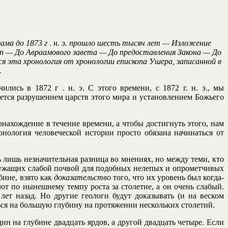
ма до 1873 г . н. э. прошло шесть тысяч лет — Изложение
топ — До Авраамового завета — До предоставления Закона — До
я эта хронология от хронологии епископа Ушера, записанной в
.
лись в 1872 г . н. э. С этого времени, с 1872 г. н. э., мы
ется разрушением царств этого мира и установлением Божьего
нахождение в течение времени, а чтобы достигнуть этого, нам
нология человеческой истории просто обязана начинаться от
 лишь незначительная разница во мнениях, но между теми, кто
 служащих слабой почвой для подобных нелепых и опрометчивых
ине, взято как
доказательство
того, что их уровень был когда-
ют по нынешнему темпу роста за столетие, а он очень слабый.
ет назад. Но другие геологи будут доказывать (и на веском
ься на большую глубину на протяжении нескольких столетий.
 на глубине двадцать ярдов, а другой двадцать четыре. Если