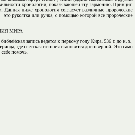
равильности хронологии, показывающей эту гармонию. Принцип
м. Данная ниже хронология согласует различные пророческие
 это рукоятка или ручка, с помощью которой все пророческие
НИЯ МИРА
лейская запись ведется к первому году Кира, 536 г. до н. э.,
риода, где светская история становится достоверной. Это само
 себе помочь.