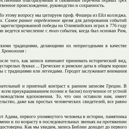
инственный благоразумный и связанный перечень первых трех
ественное происхождение, руководство и сохранность.
э. По этому вопросу мы цитируем проф. Фишера из Ейл колледжа.
ли.
Самое раннее определенное время
для датирования событий
вой зарегистрированной победы на Олимпийских играх в 776 году
ян ведется исчисление с
того
события, когда был основан Рим,
ескими традициями, делающими их непригодными в качестве
а
Хронология
:
осле того, как записи начинают принимать исторический вид,
устарелых буквах ... Греческие и римские даты в общем хорошо
заны с традициями или легендами. Геродот заслуживает внимания
мечательный и приятный контраст к ранним записям Греции. В
о всем приукрашиванием поэзии и басни) полученное от устной
ководством вдохновения. То, что они оставили нам, имеет
льство, даже как простых человеческих свидетелей, все равно
от Адама, первого упомянутого человека в истории, памятника
имени и по возрасту в последовательных звеньях на протяжении
 достоверна. Как мы увидим, запись Библии доходит до первого