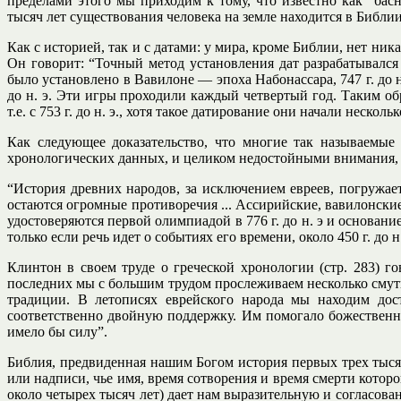
пределами этого мы приходим к тому, что известно как “ба
тысяч лет существования человека на земле находится в Библии
Как с историей, так и с датами: у мира, кроме Библии, нет ни
Он говорит: “Точный метод установления дат разрабатывался
было установлено в Вавилоне — эпоха Набонассара, 747 г. до н
до н. э. Эти игры проходили каждый четвертый год. Таким о
т.е. с 753 г. до н. э., хотя такое датирование они начали несколь
Как следующее доказательство, что многие так называемы
хронологических данных, и целиком недостойными внимания,
“История древних народов, за исключением евреев, погружае
остаются огромные противоречия ... Ассирийские, вавилонские
удостоверяются первой олимпиадой в 776 г. до н. э и основани
только если речь идет о событиях его времени, около 450 г. до 
Клинтон в своем труде о греческой хронологии (стр. 283) г
последних мы с большим трудом прослеживаем несколько смутн
традиции. В летописях еврейского народа мы находим дос
соответственно двойную поддержку. Им помогало божественное
имело бы силу”.
Библия, предвиденная нашим Богом история первых трех тысяч
или надписи, чье имя, время сотворения и время смерти котор
около четырех тысяч лет) дает нам выразительную и согласова