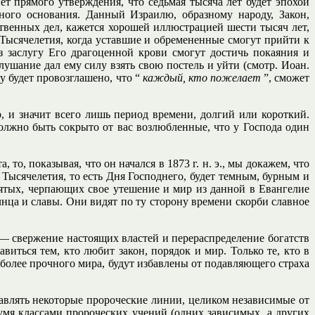
нет прямого утверждения, что седьмая тысяча лет будет эпохой
ного основания. Данный Израилю, образному народу, Закон,
твенных дел, кажется хорошей иллюстрацией шести тысяч лет,
я Тысячелетия, когда уставшие и обремененные смогут прийти к
 заслугу Его драгоценной крови смогут достичь покаяния и
лушание дал ему силу взять свою постель и уйти (смотр. Иоан.
ру будет провозглашено, что “
каждый, кто пожелает
”, сможет
, и значит всего лишь период времени, долгий или короткий.
олжно быть сокрыто от вас возлюбленные, что у Господа один
о, показывая, что он начался в 1873 г. н. э., мы докажем, что
 Тысячелетия, то есть Дня Господнего, будет темным, бурным и
вятых, черпающих свое утешение и мир из данной в Евангелие
лнца и славы. Они видят по ту сторону времени скорби славное
 — свержение настоящих властей и перераспределение богатств
иться тем, кто любит закон, порядок и мир. Только те, кто в
 более прочного мира, будут избавлены от подавляющего страха
тавлять некоторые пророческие линии, целиком независимые от
умя классами пророческих учений (одних зависимых, а других