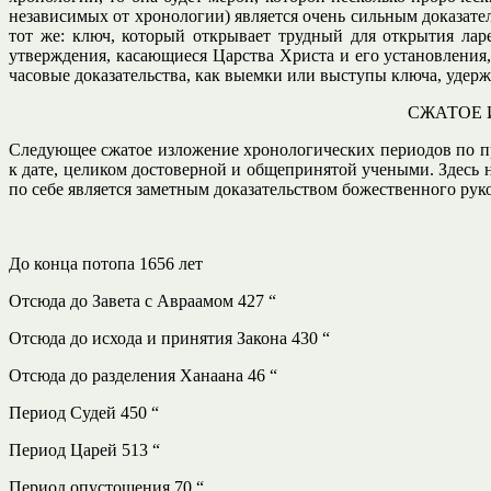
независимых от хронологии) является очень сильным доказат
тот же: ключ, который открывает трудный для открытия лар
утверждения, касающиеся Царства Христа и его установления
часовые доказательства, как выемки или выступы ключа, удерж
СЖАТОЕ 
Следующее сжатое изложение хронологических периодов по прав
к дате, целиком достоверной и общепринятой учеными. Здесь н
по себе является заметным доказательством божественного руко
До конца потопа 1656 лет
Отсюда до Завета с Авраамом 427 “
Отсюда до исхода и принятия Закона 430 “
Отсюда до разделения Ханаана 46 “
Период Судей 450 “
Период Царей 513 “
Период опустошения 70 “