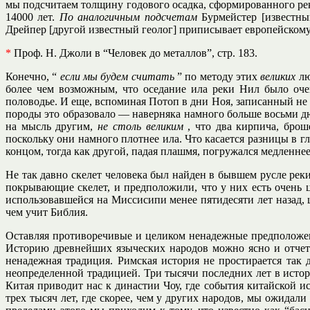
мы подсчитаем толщину годового осадка, сформированного рек
14000 лет.
По аналогичным подсчетам
Бурмейстер [известны
Дрейпер [другой известный геолог] приписывает европейскому 
*
Проф. Н. Джоли в “Человек до металлов”, стр. 183.
Конечно, “
если мы будем считать
” по методу этих
великих
лю
более чем возможным, что оседание ила реки Нил было оче
половодье. И еще, вспоминая Потоп в дни Ноя, записанный не
породы это образовало — наверняка намного больше восьми д
на мысль другим,
не столь великим
, что два кирпича, бро
поскольку они намного плотнее ила. Что касается разницы в г
концом, тогда как другой, падая плашмя, погружался медленнее
Не так давно скелет человека был найден в бывшем русле рек
покрывающие скелет, и предположили, что у них есть очень 
использовавшейся на Миссисипи менее пятидесяти лет назад, 
чем учит Библия.
Оставляя противоречивые и целиком ненадежные предположен
Историю древнейших языческих народов можно ясно и отчетл
ненадежная традиция. Римская история не простирается так 
неопределенной традицией. Три тысячи последних лет в исто
Китая приводит нас к династии Чоу, где события китайской и
трех тысяч лет, где скорее, чем у других народов, мы ожида