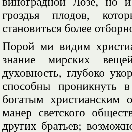
виноградной Лозе, но 
гроздья плодов, кот
становиться более отборно
Порой ми видим христи
знание мирских веще
духовность, глубоко уко
способны проникнуть 
богатым христианским 
манер светского общест
других братьев; возможн