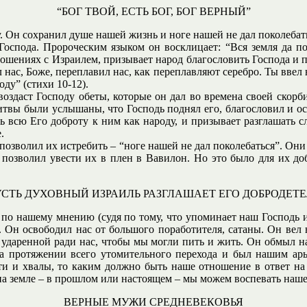
“БОГ ТВОЙ, ЕСТЬ БОГ, БОГ ВЕРНЫЙ”
. Он сохранил душе нашей жизнь и ноге нашей не дал поколебатьс
оспода. Пророческим языком он восклицает: “Вся земля да по
ошениях с Израилем, призывает народ благословить Господа и п
нас, Боже, переплавил нас, как переплавляют серебро. Ты ввел н
оду” (стихи 10-12).
оздаст Господу обеты, которые он дал во времена своей скорби
литвы были услышаны, что Господь поднял его, благословил и о
ь всю Его доброту к ним как народу, и призывает разглашать с
.
 позволил их истребить – “ноге нашей не дал поколебаться”. Они
озволил увести их в плен в Вавилон. Но это было для их добр
СТЬ ДУХОВНЫЙ ИЗРАИЛЬ РАЗГЛАШАЕТ ЕГО ДОБРОДЕТ
, по нашему мнению (судя по тому, что упоминает наш Господь и
 Он освободил нас от большого поработителя, сатаны. Он вел
 ударенной ради нас, чтобы мы могли пить и жить. Он обмыл н
а протяжении всего утомительного перехода и был нашим арье
и и хвалы, то каким должно быть наше отношение в ответ на 
на земле – в прошлом или настоящем – мы можем воспевать наше
ВЕРНЫЕ МУЖИ СРЕДНЕВЕКОВЬЯ