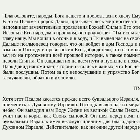
“Благословите, народы, Бога нашего и провозгласите хвалу Ему
В этом Псалме пророк Давид призывает весь мир воспевать Г
напоминает замечательные проявления Божьей Силы в Его отн
Иеговы с Его народом в прошлом, он продолжает: “Ты испытал 
главу нашу. Мы вошли в огонь и в воду, и Ты вывел нас на своб
Дальше псалмопевец говорит, что он войдет в дом Господа и в
взывал к Господу и превозносил Его добродетели, что его мо
вел их на протяжении всей прошлой истории, а также помнит
неволи Египта; Он защищал их на всем пути в пустыне и позже
Царь Давид напоминает, что они остались в живых, что Бог не
были послушны. Потом за их непослушание и упрямство Бог п
заслуживали, обратно в их землю.
ПУ
Хотя этот Псалом касается прежде всего буквального Израиля
применить к Духовному Израилю. Господь вывел нас из мира.
небес; Он выводил нам Воду Жизни из великой Скалы Веков,
учил нас и корил как Своих сыновей; Он шел перед нами н
буквальный Израиль имел весомую причину для благодарност
Духовном Израиле! Действительно, как ни один другой народ 