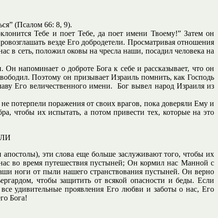
я” (Псалом 66: 8, 9).
клонится Тебе и поет Тебе, да поет имени Твоему!” Затем он
ровозглашать везде Его добродетели. Просматривая отношения
ас в сеть, положил оковы на чресла наши, посадил человека на
. Он напоминает о доброте Бога к себе и рассказывает, что он
свободил. Поэтому он призывает Израиль помнить, как Господь
лаву Его величественного имени. Бог вывел народ Израиля из
 не потерпели поражения от своих врагов, пока доверяли Ему и
а, чтобы их испытать, а потом привести тех, которые на это
ЕЛИ
 апостолы), эти слова еще больше заслуживают того, чтобы их
 нас во время путешествия пустыней; Он кормил нас Манной с
аши ноги от пыли нашего странствования пустыней. Он верно
ргардом, чтобы защитить от всякой опасности и беды. Если
все удивительные проявления Его любви и заботы о нас, Его
го Бога!