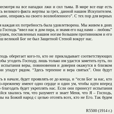
есмотря на все нападки лжи и сил тьмы. В мире все еще есть
ь великого факта жертвы за грех, данной нашим Искупителем.
тыни, опираясь на своего возлюбленного”. С тех пор для верных
я каждая их потребность была удовлетворена. Мы живем в днях
осподь “ввел нас в дом пира, и знамя его над нами – любовь”
ловушек, поставленных нашим ногам большим противником и его
аш великий Бог не был Защитной Стеной вокруг нас.
подь оберегает кого-то, кто не прикладывает соответствующих
тобы угодить Господу, лишь только им удастся заметить путь, по
и испытания веры, повиновения и доверия окажутся в близком
и упадут рядом. “Здесь терпение и вера святых”. Они будут
 в начале, будет проявлять ее до конца, и “если Бог за нас, кто
 по-прежнему имеют одно сердце и один ум, чтобы идти вперед
 благодать будет укреплять нас. Если они принесут испытания
ся хвались тем, что разумеет и знает Меня, что Я – Господь,
ны на Божий народ с целью отсеять всех, кто не Его. Так будем
R5500 (1914 г.)