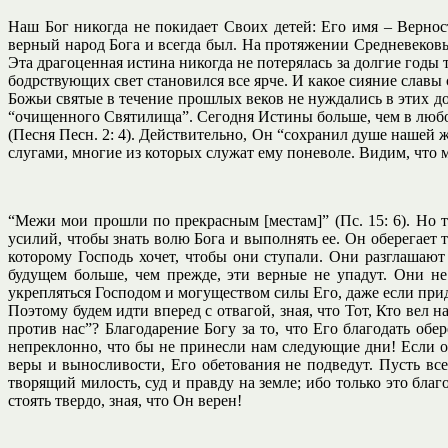
Наш Бог никогда не покидает Своих детей: Его имя – Вернос
верный народ Бога и всегда был. На протяжении Средневеков
Эта драгоценная истина никогда не потерялась за долгие годы 
бодрствующих свет становился все ярче. И какое сияние славы 
Божьи святые в течение прошлых веков не нуждались в этих д
“очищенного Святилища”. Сегодня Истины больше, чем в любом
(Песня Песн. 2: 4). Действительно, Он “сохранил душе нашей
слугами, многие из которых служат ему поневоле. Видим, что
“Межи мои прошли по прекрасным [местам]” (Пс. 15: 6). Но т
усилий, чтобы знать волю Бога и выполнять ее. Он оберегает то
которому Господь хочет, чтобы они ступали. Они разглашают
будущем больше, чем прежде, эти верные не упадут. Они не
укрепляться Господом и могуществом силы Его, даже если приде
Поэтому будем идти вперед с отвагой, зная, что Тот, Кто вел на
против нас”? Благодарение Богу за то, что Его благодать об
непреклонно, что бы не принесли нам следующие дни! Если он
веры и выносливости, Его обетования не подведут. Пусть все
творящий милость, суд и правду на земле; ибо только это благ
стоять твердо, зная, что Он верен!