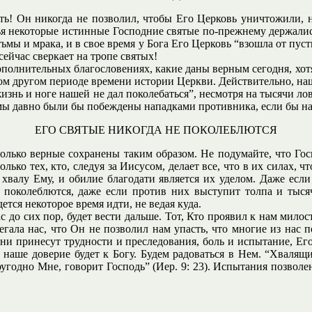
ть! Он никогда не позволил, чтобы Его Церковь уничтожили, н
ья некоторые истинные Господние святые по-прежнему держалис
тьмы и мрака, и в свое время у Бога Его Церковь “взошла от пус
сейчас сверкает на тропе святых!
ополнительных благословениях, какие даны верным сегодня, хот
 другом периоде времени истории Церкви. Действительно, наш Г
 жизнь и ноге нашей не дал поколебаться”, несмотря на тысячи 
 мы давно были бы побеждены нападками противника, если бы н
ЕГО СВЯТЫЕ НИКОГДА НЕ ПОКОЛЕБЛЮТСЯ
олько верные сохранены таким образом. Не подумайте, что Гос
лько тех, кто, следуя за Иисусом, делает все, что в их силах, ч
 хвалу Ему, и обилие благодати является их уделом. Даже есл
 поколеблются, даже если против них выступит толпа и тысяч
тся некоторое время идти, не ведая куда.
с до сих пор, будет вести дальше. Тот, Кто проявил к нам милость
ерегала нас, что Он не позволил нам упасть, что многие из нас
и принесут трудности и преследования, боль и испытание, Его
 наше доверие будет к Богу. Будем радоваться в Нем. “Хвалящий
оугодно Мне, говорит Господь” (Иер. 9: 23). Испытания позволе