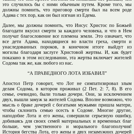
это случилось бы с ними обычным путем. Кроме того, мы
должны помнить, что приговор смерти был на всем роде
Адама с тех пор, как он был изгнан из Едема.
Далее, мы должны помнить, что Иисус Христос по Божьей
благодати вкусил смерти за каждого человека, и что в Нем
получат благословение все племена земли. Это означает, что
все дети Адама, находящиеся во власти греха, смерти и
унаследованных пороков, в конечном итоге выйдут из
могилы благодаря заслуге Христовой жертвы. И, как будет
показано в этом исследовании, эта жертва включает жителей
Содома так же, как любого из нас.
“А ПРАВЕДНОГО ЛОТА
ИЗБАВИЛ”
Апостол Петр говорит, что Лот не симпатизировал злым
делам Содома, в котором проживал (2 Пет. 2: 7, 8). В его
семье, очевидно, были только дочери. Они, за исключением
двух, вышли замуж за жителей Содома. Вполне возможно, что
мысль о браке дочерей с богатыми мужьями пришла матери,
чтобы склонить семью осесть в Содоме. Многие другие,
наподобие Лота и его жены, совершили серьезную ошибку,
добиваясь для своих семей материальных и временных благ
больше, чем умственного и морального благополучия!
История бегства Лота, его жены и двух незамужних дочерей