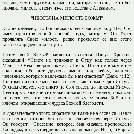
больше, чем с другими, кроме той, которая указана, – что Бог
проявил милость к нему из-за его родства с Авраамом.
“НЕОБЪЯНА МИЛОСТЬ БОЖЬЯ”
Это не означает, что Бог безжалостен к нашему роду. Нет, Он,
имея приготовленный способ, путь, которым Он будет
проявлять Свою милость, редко проявляет ее вне этого
заранее определенного пути.
Путем всей Божьей милости является Иисус Христос,
сказавший: “Никто не приходит к Отцу, как только через
Меня”. О Нем говорил также св. Петр: “И нет ни в ком ином
спасения, ибо нет другого имени под небом, данного
человекам, которым надлежало бы нам спастись” (Деян. 4: 12).
Поэтому никто не мог быть спасен, как только через Иисуса.
Отсюда следует, что никто не был спасен до прихода Иисуса.
Некоторым вначале это может показаться странным, пока они
не осознают, что это является ясным учением Библии и
ключом, открывающим чудеса Божьей благодати.
В доказательство этого обратите внимание на слова св. Павла
о спасении, которое Бог послал человечеству через Иисуса.
Он говорит: “Спасение, которое, быв сначала проповедано
Господом, в нас утвердилось слышавшими [от Него]” (Евр. 2: