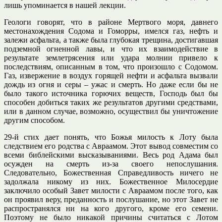
лишь упоминается в нашей лекции.
Геологи говорят, что в районе Мертвого моря, давнего
местонахождения Содома и Гоморры, имелся газ, нефть и
залежи асфальта, а также была глубокая трещина, достигавшая
подземной огненной лавы, и что их взаимодействие в
результате землетрясения или удара молнии привело к
последствиям, описанным в том, что произошло с Содомом.
Газ, извержение в воздух горящей нефти и асфальта вызвали
дождь из огня и серы – ужас и смерть. Но даже если бы не
было такого источника горючих веществ, Господь был бы
способен добиться таких же результатов другими средствами,
или в данном случае, возможно, осуществил бы уничтожение
другим способом.
29-й стих дает понять, что Божья милость к Лоту была
следствием его родства с Авраамом. Этот вывод совместим со
всеми библейскими высказываниями. Весь род Адама был
осужден на смерть из-за своего непослушания.
Следовательно, Божественная Справедливость ничего не
задолжала никому из них. Божественное Милосердие
заключило особый Завет милости с Авраамом после того, как
он проявил веру, преданность и послушание, но этот Завет не
распространялся ни на кого другого, кроме его семени.
Поэтому не было никакой причины считаться с Лотом