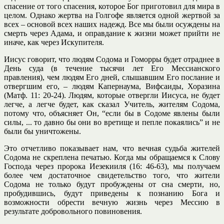
спасение от того спасения, которое Бог приготовил для мира в
целом. Однако жертва на Голгофе является одной жертвой за
всех – основой всех наших надежд. Все мы были осуждены на
смерть через Адама, и оправдание к жизни может прийти не
иначе, как через Искупителя.
Иисус говорит, что людям Содома и Гоморры будет отраднее в
День суда (в течение тысячи лет Его Мессианского
правления), чем людям Его дней, слышавшим Его послание и
отвергшим его, – людям Капернаума, Вифсаиды, Хоразина
(Матф. 11: 20-24). Людям, которые отвергли Иисуса, не будет
легче, а легче будет, как сказал Учитель, жителям Содома,
потому что, объясняет Он, “если бы в Содоме явлены были
силы, ... то давно бы они во вретище и пепле покаялись” и не
были бы уничтожены.
Это отчетливо показывает нам, что вечная судьба жителей
Содома не скреплена печатью. Когда мы обращаемся к Слову
Господа через пророка Иезекииля (16: 46-63), мы получаем
более чем достаточное свидетельство того, что жители
Содома не только будут пробуждены от сна смерти, но,
пробудившись, будут приведены к познанию Бога и
возможности обрести вечную жизнь через Мессию в
результате добровольного повиновения.