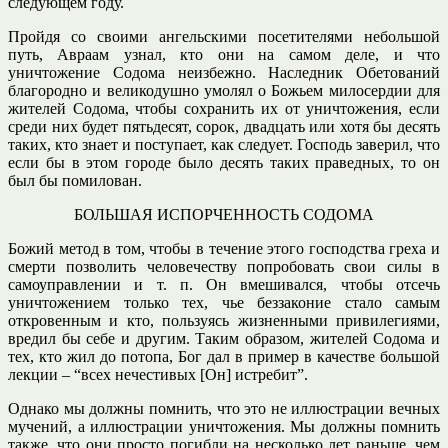
следующем году.
Пройдя со своими ангельскими посетителями небольшой
путь, Авраам узнал, кто они на самом деле, и что
уничтожение Содома неизбежно. Наследник Обетований
благородно и великодушно умолял о Божьем милосердии для
жителей Содома, чтобы сохранить их от уничтожения, если
среди них будет пятьдесят, сорок, двадцать или хотя бы десять
таких, кто знает и поступает, как следует. Господь заверил, что
если бы в этом городе было десять таких праведных, то он
был бы помилован.
БОЛЬШАЯ ИСПОРЧЕННОСТЬ СОДОМА
Божий метод в том, чтобы в течение этого господства греха и
смерти позволить человечеству попробовать свои силы в
самоуправлении и т. п. Он вмешивался, чтобы отсечь
уничтожением только тех, чье беззаконие стало самым
откровенным и кто, пользуясь жизненными привилегиями,
вредил бы себе и другим. Таким образом, жителей Содома и
тех, кто жил до потопа, Бог дал в пример в качестве большой
лекции – “всех нечестивых [Он] истребит”.
Однако мы должны помнить, что это не иллюстрации вечных
мучений, а иллюстрации уничтожения. Мы должны помнить
также, что они просто погибли на несколько лет раньше, чем