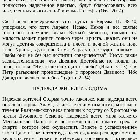
полностью наделенное властью, будут благословлять всех
искупленных драгоценной кровью Голгофы (Отк. 20: 4).
Св. Павел подчеркивает этот пункт в Евреям 11: 38-40,
утверждая, что хотя Авраам, Исаак, Иаков и все святые
прошлого получили знаки Божьей милости, однако эта
милость может прийти только через Христа. Значит, они не
могут достичь совершенства в плоти и вечной жизни, пока
Тело Христа, Духовное Семя Авраама, не будет полным –
“дабы они не без нас достигли совершенства”. Иисус также
засвидетельствовал, что Древние Достойные не пошли на
небо, говоря: “Никто не восходил на небо” (Иоан. 3: 13). Св.
Петр разъясняет произошедшее с пророком Давидом: “Ибо
Давид не восшел на небеса” (Деян. 2: 34).
НАДЕЖДА ЖИТЕЛЕЙ СОДОМА
Надежда жителей Содома точно такая же, как надежда всего
остального рода Адама, за исключением немногих, которые в
течение Евангельского века пришли к родству со Христом как
члены Духовного Семени. Надеждой всего мира является
Мессианское Царство и освобождение от власти греха и
смерти, которое оно осуществит. Вместе с установлением
этого Царства начнется труд спасения, когда речь идет о мире,
ведь спасение Церкви к небесному состоянию – отдельное