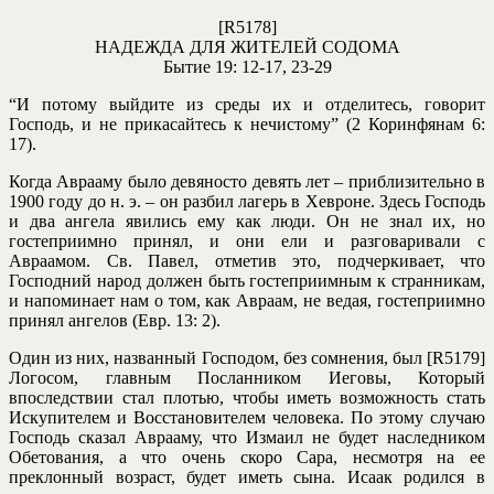
[R5178]
НАДЕЖДА ДЛЯ ЖИТЕЛЕЙ СОДОМА
Бытие 19: 12-17, 23-29
“И потому выйдите из среды их и отделитесь, говорит
Господь, и не прикасайтесь к нечистому” (2 Коринфянам 6:
17).
Когда Аврааму было девяносто девять лет – приблизительно в
1900 году до н. э. – он разбил лагерь в Хевроне. Здесь Господь
и два ангела явились ему как люди. Он не знал их, но
гостеприимно принял, и они ели и разговаривали с
Авраамом. Св. Павел, отметив это, подчеркивает, что
Господний народ должен быть гостеприимным к странникам,
и напоминает нам о том, как Авраам, не ведая, гостеприимно
принял ангелов (Евр. 13: 2).
Один из них, названный Господом, без сомнения, был [R5179]
Логосом, главным Посланником Иеговы, Который
впоследствии стал плотью, чтобы иметь возможность стать
Искупителем и Восстановителем человека. По этому случаю
Господь сказал Аврааму, что Измаил не будет наследником
Обетования, а что очень скоро Сара, несмотря на ее
преклонный возраст, будет иметь сына. Исаак родился в