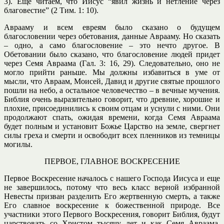
3). Еще читаем, что Иисус “явил жизнь и нетление через
благовестие” (2 Тим. 1: 10).
Аврааму и всем евреям было сказано о будущем
благословении через обетования, данные Аврааму. Но сказать
– одно, а само благословение – это нечто другое. В
Обетовании было сказано, что благословение людей придет
через Семя Авраама (Гал. 3: 16, 29). Следовательно, оно не
могло прийти раньше. Мы должны избавиться в уме от
мысли, что Авраам, Моисей, Давид и другие святые прошлого
пошли на небо, а остальное человечество – в вечные мучения.
Библия очень выразительно говорит, что древние, хорошие и
плохие, присоединились к своим отцам и уснули с ними. Они
продолжают спать, ожидая времени, когда Семя Авраама
будет полным и установит Божье Царство на земле, свергнет
силы греха и смерти и освободит всех пленников из темницы
могилы.
ПЕРВОЕ, ГЛАВНОЕ ВОСКРЕСЕНИЕ
Первое Воскресение началось с нашего Господа Иисуса и еще
не завершилось, потому что весь класс верной избранной
Невесты призван разделить Его жертвенную смерть, а также
Его славное воскресение к божественной природе. Все
участники этого Первого Воскресения, говорит Библия, будут
царствовать со Христом тысячу лет и как Семя Авраама,