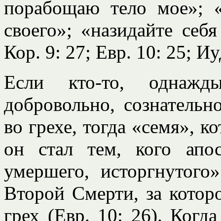
порабощаю тело мое»; «
своего»; «назидайте себ
Кор. 9: 27; Евр. 10: 25; И
Если кто-то, однажд
добровольно, сознатель
во грехе, тогда «семя», к
он стал тем, кого апо
умершего, исторгнутого
Второй Смерти, за котор
грех (Евр. 10: 26). Когд