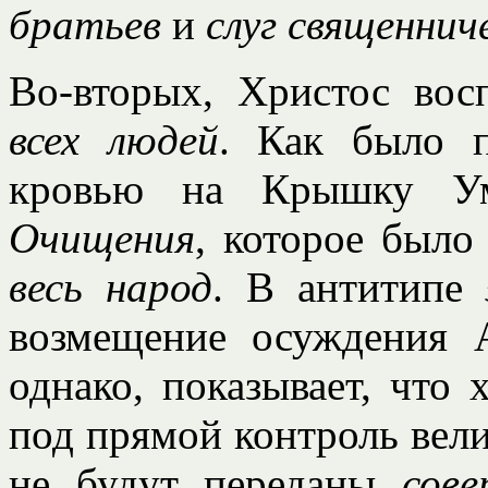
братьев
и
слуг
священнич
Во-вторых, Христос вос
всех людей
. Как было п
кровью на Крышку У
Очищения
, которое был
весь народ
. В антитипе
возмещение осуждения 
однако, показывает, что 
под прямой контроль вели
не будут переданы
сов