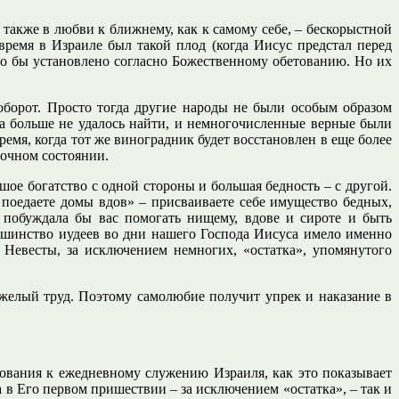
также в любви к ближнему, как к самому себе, – бескорыстной
время в Израиле был такой плод (когда Иисус предстал перед
ыло бы установлено согласно Божественному обетованию. Но их
борот. Просто тогда другие народы не были особым образом
да больше не удалось найти, и немногочисленные верные были
мя, когда тот же виноградник будет восстановлен в еще более
дочном состоянии.
шое богатство с одной стороны и большая бедность – с другой.
 поедаете домы вдов» – присваиваете себе имущество бедных,
 побуждала бы вас помогать нищему, вдове и сироте и быть
льшинство иудеев во дни нашего Господа Иисуса имело именно
 Невесты, за исключением немногих, «остатка», упомянутого
яжелый труд. Поэтому самолюбие получит упрек и наказание в
ования к ежедневному служению Израиля, как это показывает
в Его первом пришествии – за исключением «остатка», – так и