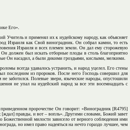
ике Его».
ий Учитель и применял их к иудейскому народу, как объясняет
арод Израиля как Свой виноградник. Он собрал камни, то есть
словения Израиля и всех племен земли. Он дал ему сторожевую
то Он должен был искать отборные плоды в столь благоприятно
рые Он насадил, а были дикими гроздьями, кислыми, мелкими.
роломы всегда удавалось устранить, и народ уцелел. Его стены
ыл последним из пророков. После него Господь совершил для
м не заботился. Полевые звери, языческие народы, опустошили
ения не упал на иудейский народ за все эти восемнадцать с
 приведенном пророчестве Он говорит: «Виноградник [R4795]
[ждал] правды, и вот – вопль». Другими словами, Божий завет
Его Божественной милости зависело от верного соблюдения ими
ограда, но имел право надеяться на нечто гораздо лучшее, чем