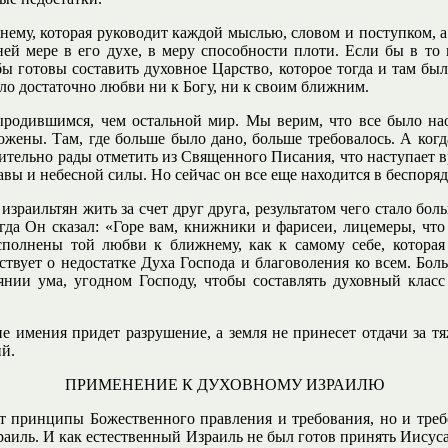
му, которая руководит каждой мыслью, словом и поступком, а 
ей мере в его духе, в меру способности плоти. Если бы в то 
бы готовы составить духовное Царство, которое тогда и там б
ло достаточно любви ни к Богу, ни к своим ближним.
ыродившимся, чем остальной мир. Мы верим, что все было нао
жены. Там, где больше было дано, больше требовалось. А ког
тельно рады отметить из Священного Писания, что наступает вре
вы и небесной силы. Но сейчас он все еще находится в беспоря
аильтян жить за счет друг друга, результатом чего стало боль
гда Он сказал: «Горе вам, книжники и фарисеи, лицемеры, что
полнены той любви к ближнему, как к самому себе, которая
ствует о недостатке Духа Господа и благоволения ко всем. Бо
оянии ума, угодном Господу, чтобы составлять духовный класс
е имения придет разрушение, а земля не принесет отдачи за т
ий.
ПРИМЕНЕНИЕ К ДУХОВНОМУ ИЗРАИЛЮ
т принципы Божественного правления и требования, но и треб
аиль. И как естественный Израиль не был готов принять Иисуса 