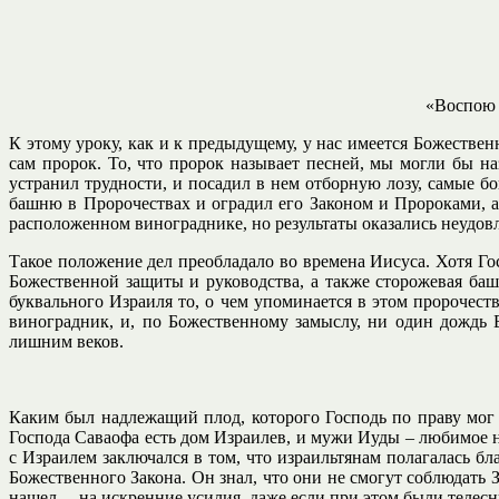
«Воспою 
К этому уроку, как и к предыдущему, у нас имеется Божестве
сам пророк. То, что пророк называет песней, мы могли бы на
устранил трудности, и посадил в нем отборную лозу, самые б
башню в Пророчествах и оградил его Законом и Пророками, а 
расположенном винограднике, но результаты оказались неудов
Такое положение дел преобладало во времена Иисуса. Хотя Гос
Божественной защиты и руководства, а также сторожевая ба
буквального Израиля то, о чем упоминается в этом пророчест
виноградник, и, по Божественному замыслу, ни один дождь 
лишним веков.
Каким был надлежащий плод, которого Господь по праву мог
Господа Саваофа есть дом Израилев, и мужи Иуды – любимое н
с Израилем заключался в том, что израильтянам полагалась б
Божественного Закона. Он знал, что они не смогут соблюдать 
нашел, – на искренние усилия, даже если при этом были телесн