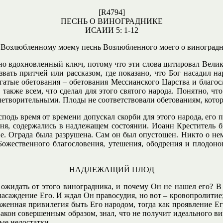
[R4794]
ПЕСНЬ О ВИНОГРАДНИКЕ
ИСАИИ 5: 1-12
Возлюбленному моему песнь Возлюбленного моего о виноградн
нно вдохновленный ключ, потому что эти слова цитировал Велик
звать притчей или рассказом, где показано, что Бог насадил н
огатые обетования – обетования Мессианского Царства и благо
также всем, что сделал для этого святого народа. Понятно, ч
летворительными. Плоды не соответствовали обетованиям, кото
подь время от времени допускал скорби для этого народа, его п
шня, содержались в надлежащем состоянии. Иоанн Креститель б
ве. Ограда была разрушена. Сам он был опустошен. Никто о не
Божественного благословения, утешения, ободрения и плодонош
НАДЛЕЖАЩИЙ ПЛОД
 ожидать от этого виноградника, и почему Он не нашел его? В
асаждение Его. И ждал Он правосудия, но вот – кровопролитие; 
лаженная привилегия быть Его народом, тогда как проявление 
Закон совершенным образом, знал, что не получит идеального вин
ые недостатки.