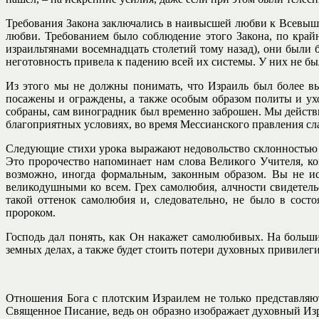
Требования Закона заключались в наивысшей любви к Всевышне
любви. Требованием было соблюдение этого Закона, по крайн
израильтянами восемнадцать столетий тому назад), они были 
неготовность привела к падению всей их системы. У них не бы
Из этого мы не должны понимать, что Израиль был более в
посажены и ограждены, а также особым образом политы и ухо
собраны, сам виноградник был временно заброшен. Мы действи
благоприятных условиях, во время Мессианского правления сла
Следующие стихи урока выражают недовольство склонностью изр
Это пророчество напоминает нам слова Великого Учителя, ко
возможно, иногда формальным, законным образом. Вы не ис
великодушными ко всем. Грех самолюбия, алчности свидетель
такой оттенок самолюбия и, следовательно, не было в сост
пророком.
Господь дал понять, как Он накажет самолюбивых. На больши
земных делах, а также будет стоить потери духовных привилег
Отношения Бога с плотским Израилем не только представляю
Священное Писание, ведь он образно изображает духовный Изр