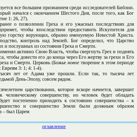
зуется все большим признанием среди исследователей Библии.
орый начался с окончанием Шестого Дня, после того, как Бог
е 1: 26, 27).
ранее о позволении Греха и его ужасных последствиях для
дпримет, чтобы впоследствии предоставить Искупителя для
ькую горстку верующих, образно именуемую Невестой Христа.
одство, контроль над Землей. Бог определил, что Царство
 и послушных из состояния Греха и Смерти.
рименял активно Свою Власть, чтобы свергнуть Грех и поднять
а, чтобы довести его до конца через Его жертву за грехи и Его
Греха и Смерти. Церковь (Божье
новое
творение в этом периоде
Евреям 3: 1; 4: 1-4).
 тысяч лет от Адама уже прошли. Если так, то тысяча лет
дьмой День-Эпоху, совсем рядом.
ячелетнем царствовании, которое вскоре начнется, завершит
к человеческому совершенству, но человек будет обладать
удет постепенно приходить к состоянию совершенства – к
ершенство и совершенство Земли были должным образом
а – был Царем
оглавление