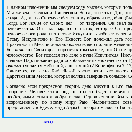
В данном изложении мы следуем ходу мыслей, который поль
Мы живем в Седьмой Творческой Эпохе, то есть в Дне, кот
создал Адама по Своему собственному образу и подобию (Быти
Тогда Бог
почил
от Своих дел – от творения. Он знал за
человечества. Он знал заранее о шагах, которые Он пре
человеческого рода, и что этот Искупитель изберет мален
Этому Искупителю и Его Невесте Бог положил дать госп
Праведности Мессии должно окончательно поднять желающих
Бог
почил
от Своих дел творения в том смысле, что Он не п
человечество. Бог передал это дело в руки Искупителя, Иисус
славное Царствование ради освобождения человечества от 
отдыха
) является Небесной, а не земной (2 Коринфянам 5: 17; 
Считается, согласно Библейской хронологии, что шесть
Царствования Мессии, которая должна завершить большой Се
Согласно этой прекрасной теории, дело Мессии в Его тыс
Творение. Человеческий род не только будет приведен 
необходимым опытом добра и зла. Одновременно Земля б
возрожденному по всему миру Раю. Человеческое сов
представлены в Едеме, когда Адам был образом своего Творц
назад