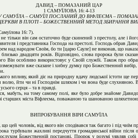
ДАВИД – ПОМАЗАНИЙ ЦАР
1 САМУЇЛОВА 16: 4-13
 САМУЇЛА – САМУЇЛ ПОСЛАНИЙ ДО ВІФЛЕЄМА – ПОМАЗА
ЦЕРКВИ В ПЛОТІ – БОЖЕСТВЕННИЙ МЕТОД ЗБИРАННЯ В
амуїлова 16: 7).
не тільки він сам остаточно буде скинений з престолу, але і йо
правителя і представника Господа на престолі. Господь обрав Дав
ем над народом Своїм, бо ти [царю Сауле] не виконав, що наказав
ло близько двадцяти років. Відповідно, слова пророка були сказ
кого Він особливо використовує у Своїй службі. Також про обра
озмежувати вже сказане і хибну думку про Божественний вибір, в
и.
кого впливу, який діє на природну вдачу людської істоти ще пер
и волю, йти чи ні Господнім шляхом і чи вона буде слухняною.
усього серця – та в правді.
я, мабуть, на тому самому полі, яке було добре знайоме Давидові
м зі старших міста Віфлеєма, поважаною та шанованою шляхетною 
ВИПРОБУВАННЯ ВІРИ САМУЇЛА
що цей чоловік, від якого він сподівався так багато і під чиїм п
рока турбували жахливі передчуття громадянської війни після о
ослухом Божественній постанові. Пророк у розумі уявляв собі 