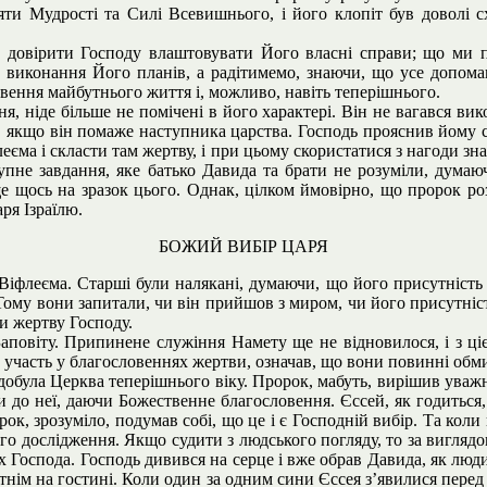
ряти Мудрості та Силі Всевишнього, і його клопіт був доволі
 довірити Господу влаштовувати Його власні справи; що ми п
 виконання Його планів, а радітимемо, знаючи, що усе допомаг
овення майбутнього життя і, можливо, навіть теперішнього.
 ніде більше не помічені в його характері. Він не вагався вико
, якщо він помаже наступника царства. Господь прояснив йому с
еєма і скласти там жертву, і при цьому скористатися з нагоди знай
тупне завдання, яке батько Давида та брати не розуміли, думаю
е щось на зразок цього. Однак, цілком ймовірно, що пророк роз
ря Ізраїлю.
БОЖИЙ ВИБІР ЦАРЯ
іфлеєма. Старші були налякані, думаючи, що його присутність св
. Тому вони запитали, чи він прийшов з миром, чи його присутніс
и жертву Господу.
аповіту. Припинене служіння Намету ще не відновилося, і з ц
 участь у благословеннях жертви, означав, що вони повинні обмит
обула Церква теперішнього віку. Пророк, мабуть, вирішив уважно 
ти до неї, даючи Божественне благословення. Єссей, як годиться
рок, зрозуміло, подумав собі, що це і є Господній вибір. Та коли 
го дослідження. Якщо судити з людського погляду, то за виглядом
ах Господа. Господь дивився на серце і вже обрав Давида, як люд
утнім на гостині. Коли один за одним сини Єссея з’явилися пере