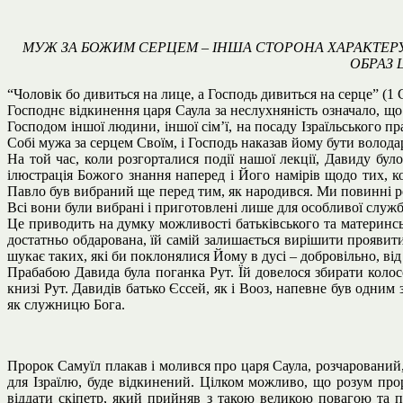
МУЖ ЗА БОЖИМ СЕРЦЕМ – ІНША СТОРОНА ХАРАКТЕРУ
ОБРАЗ 
“Чоловік бо дивиться на лице, а Господь дивиться на серце” (1 С
Господнє відкинення царя Саула за неслухняність означало, що 
Господом іншої людини, іншої сім’ї, на посаду Ізраїльського 
Собі мужа за серцем Своїм, і Господь наказав йому бути володар
На той час, коли розгорталися події нашої лекції, Давиду бу
ілюстрація Божого знання наперед і Його намірів щодо тих, 
Павло був вибраний ще перед тим, як народився. Ми повинні р
Всі вони були вибрані і приготовлені лише для особливої служб
Це приводить на думку можливості батьківського та материнсь
достатньо обдарована, їй самій залишається вирішити проявит
шукає таких, які би поклонялися Йому в дусі – добровільно, від 
Прабабою Давида була поганка Рут. Їй довелося збирати колосс
книзі Рут. Давидів батько Єссей, як і Вооз, напевне був одни
як служницю Бога.
Пророк Самуїл плакав і молився про царя Саула, розчарований, 
для Ізраїлю, буде відкинений. Цілком можливо, що розум про
віддати скіпетр, який прийняв з такою великою повагою та п