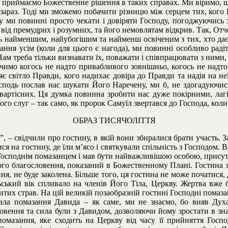
м приймаємо Божественне рішення в таких справах. Ми віримо, що
араз. Тоді ми зможемо побачити різницю між серцем тих, кого Г
у ми повинні просто чекати і довіряти Господу, погоджуючись 
від премудрих і розумних, та його немовлятам відкрив. Так, Отче
 найменшим, найубогішим та найменш освіченим з тих, хто дає д
ння усім (коли для цього є нагода), ми повинні особливо радіт
. Нам треба тільки визнавати їх, поважати і співпрацювати з ним
чимо когось не надто привабливого зовнішньо, когось не надто
є світло Правди, кого надихає довіра до Правди та надія на не
подь послав нас шукати Його Наречену, ми б, не здогадуючис
невартісних. Ця думка повинна зробити нас дуже покірними, лаг
о слуг – так само, як пророк Самуїл звертався до Господа, коли
ОБРАЗ ТИСЯЧОЛІТТЯ
”, – свідчили про гостину, в якій вони збиралися брати участь. З
алися на гостину, де їли м’ясо і святкували спільність з Господом
 Господнім помазанцем і мав бути найважливішою особою, присут
о благословення, показаний в Божественному Плані. Гостина з с
ння, не буде заколена. Більше того, ця гостина не може початися
ський вік спливало на членів Його Тіла, Церкву. Жертва вже бу
ситих страв. На цій великій позаобразній гостині Господні помаза
ала помазання Давида – як саме, ми не знаємо, бо вияв Духа
вення та сила були з Давидом, дозволяючи йому зростати в знанн
омазання, яке сходить на Церкву від часу її прийняття Госп