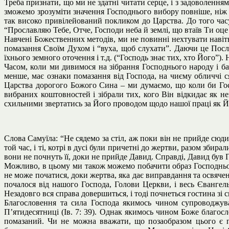
Треба признати, що ми не здатні читати серце, і з задоволення
зможемо зрозуміти значення Господнього вибору повніше, ніж з
так високо привілейований покликом до Царства. До того час
“Прославляю Тебе, Отче, Господи неба й землі, що втаїв Ти оце 
Навчені Божественних методів, ми не повинні нехтувати навіть
помазання Своїм Духом і “вуха, щоб слухати”. Даючи це Посла
їхнього земного оточення і т.д. (“Господь знає тих, хто Його”)
Часом, коли ми дивимося на зібрання Господнього народу і ба
менше, має ознаки помазання від Господа, на чиєму обличчі ся
Царства дорогого Божого Сина – ми думаємо, що коли би Гос
вибраних коштовностей і зібрали тих, кого Він відкидає як 
схильними звертатись за Його проводом щодо нашої праці як Йог
Слова Самуїла: “Не сядемо за стіл, аж поки він не прийде сюди
той час, і ті, котрі в дусі були причетні до жертви, разом збир
вони не почнуть її, доки не прийде Давид. Справді, Давид був
Можливо, в цьому ми також можемо побачити образ Господньог
не може початися, доки жертва, яка дає виправдання та освяче
почалося від нашого Господа, Голови Церкви, і весь Євангель
Незадовго вся справа довершиться, і тоді почнеться гостина зі 
Благословення та сила Господа якимось чином супроводжув
П’ятидесятниці (Ів. 7: 39). Однак якимось чином Боже благосло
помазаний. Чи не можна вважати, що позаобразом цього є п