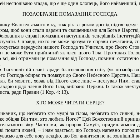
ссей несподівано згадав, що є ще один хлопець, його найменший, ко
ПОЗАОБРАЗНЕ ПОМАЗАННЯ ГОСПОДА
лику Євангельського віку, тож рік за роком досвід підтверджує 
хом, щоб вони стали царями та священиками для Бога в Царстві, 
боювання в справі помазання наступників теперішніх інституцій
розуміти. Справді, ніхто не може зрозуміти справи печатання, с
стосується передусім нашого Господа та Учителя, про Якого Єгов
ін не може бути прийнятий як член цього Тіла. Про таких Голо
 всі, які отримали це помазання від Господа, повинні остаточн
.
 Тисячолітній славі заради благословення світу (як позаобраз
кого Господь обирає та помазує до Свого Небесного Царства. На
так би мовити, ховав від Нього своє лице – нехтував Ним, ста
 правдою щодо членів Його Тіла, вибраної Церкви. Їх також знехт
риста, ради Правди (1 Кор. 4: 13).
ХТО МОЖЕ ЧИТАТИ СЕРЦЕ?
иканих, що небагато-хто мудрі за тілом, небагато-хто сильні, н
а, яке обіцяв Він тим, хто любить Його?” Цей Божественний принц
гельського віку. Часто ми, як пророк Самуїл, придивляємося 
ові поваги людей, – і нам здається, що Господь напевно погодит
уваємо для себе нову лекцію, що Бог дивиться не на зовнішній ви