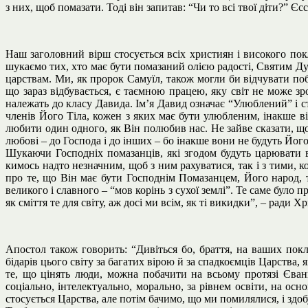
з них, щоб помазати. Тоді він запитав: “Чи то всі твої діти?” Є
Наш заголовний вірш стосується всіх християн і високого пок
шукаємо тих, хто має бути помазаний олією радості, Святим Ду
царствам. Ми, як пророк Самуїл, також могли би відчувати по
що зараз відбувається, є таємною працею, яку світ не може з
належать до класу Давида. Ім’я Давид означає “Улюблений” і 
членів Його Тіла, кожен з яких має бути улюбленим, інакше в
любити один одного, як Він полюбив нас. Не зайве сказати, що
любові – до Господа і до інших – бо інакше вони не будуть Його
Шукаючи Господніх помазанців, які згодом будуть царювати в
кимось надто незначним, щоб з ним рахуватися, так і з тими, 
про те, що Він має бути Господнім Помазанцем, Його народ, 
великого і славного – “мов корінь з сухої землі”. Те саме було
як сміття те для світу, аж досі ми всім, як ті викидки”, – ради Х
Апостол також говорить: “Дивіться бо, браття, на ваших покл
бідарів цього світу за багатих вірою й за спадкоємців Царств
те, що цінять люди, можна побачити на всьому протязі Єван
соціально, інтелектуально, морально, за рівнем освіти, на осн
стосується Царства, але потім бачимо, що ми помилялися, і здоб