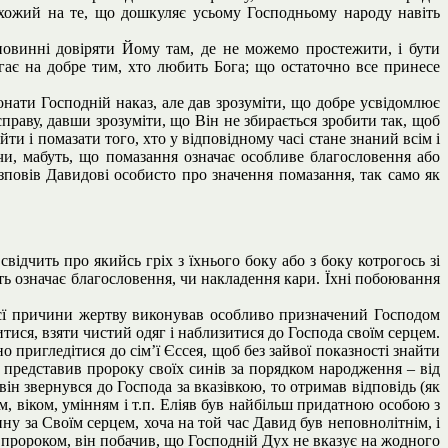
 схожий на те, що дошкуляє усьому Господньому народу навіть
овинні довіряти Йому там, де не можемо простежити, і бути
ає на добре тим, хто любить Бога; що остаточно все принесе
нати Господній наказ, але дав зрозуміти, що добре усвідомлює
праву, давши зрозуміти, що Він не збирається зробити так, щоб
ти і помазати того, хто у відповідному часі стане знаний всім і
чи, мабуть, що помазання означає особливе благословення або
повів Давидові особисто про значення помазання, так само як
ідчить про якийсь гріх з їхнього боку або з боку котрогось зі
ть означає благословення, чи накладення кари. Їхні побоювання
ієї причини жертву виконував особливо призначений Господом
ися, взяти чистий одяг і наблизитися до Господа своїм серцем.
пригледітися до сім’ї Єссея, щоб без зайвої показності знайти
, представив пророку своїх синів за порядком народження – від
він звернувся до Господа за вказівкою, то отримав відповідь (як
, віком, умінням і т.п. Еліяв був найбільш придатною особою з
ину за Своїм серцем, хоча на той час Давид був неповнолітнім, і
д пророком, він побачив, що Господній Дух не вказує на жодного