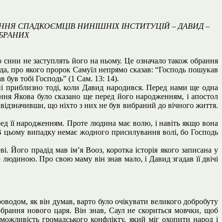
ННЯ СПАДКОЄМЦІВ НИНІШНІХ ІНСТИТУЦІЙ – ДАВИД –
ИБРАНИХ
го сини не заступлять його на ньому. Це означало також обрання
ида, про якого пророк Самуїл непрямо сказав: “Господь пошукав
 був тобі Господь” (1 Сам. 13: 14).
ані приблизно тоді, коли Давид народився. Перед нами ще одна
ння Якова було сказано ще перед його народженням, і апостол
ідзначивши, що ніхто з них не був вибраний до вічного життя.
ед її народженням. Проте людина має волю, і навіть якщо вона
 В цьому випадку немає жодного присилування волі, бо Господь
. Його прадід мав ім’я Вооз, коротка історія якого записана у
людиною. Про свою маму він знав мало, і Давид згадав її двічі
роводом, як він думав, варто було очікувати великого добробуту
брання нового царя. Він знав, Саул не скориться мовчки, щоб
можливість громадського конфлікту, який міг охопити народ і