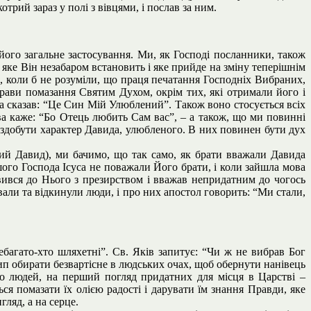
трий зараз у полі з вівцями, і послав за ним.
його загальне застосування. Ми, як Господі посланники, також
яке Він незабаром встановить і яке прийде на зміну теперішнім
, коли б не розуміли, що праця печатання Господніх Вибраних,
прави помазання Святим Духом, окрім тих, які отримали його і
а сказав: “Це Син Мій Улюблений”. Також воно стосується всіх
ва каже: “Бо Отець любить Сам вас”, – а також, що ми повинні
о здобути характер Давида, улюбленого. В них повинен бути дух
ний Давид), ми бачимо, що так само, як брати вважали Давида
шого Господа Ісуса не поважали Його брати, і коли зайшла мова
вився до Нього з презирством і вважав непридатним до чогось
ували та відкинули люди, і про них апостол говорить: “Ми стали,
ебагато-хто шляхетні”. Св. Яків запитує: “Чи ж не вибрав Бог
ип обирати безвартісне в людських очах, щоб обернути нанівець
до людей, на перший погляд придатних для місця в Царстві –
ься помазати їх олією радості і дарувати їм знання Правди, яке
гляд, а на серце.