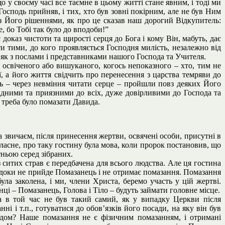
 у своєму часі все таємне в цьому житті стане явним, і тоді ми
осподь прийняв, і тих, хто був зовні покірним, але не був Ним
з Його рішеннями, як про це сказав наш дорогий Відкупитель:
, бо Тобі так було до вподоби!”
оказ чистоти та щирості серця до Бога і кому Він, мабуть, дає
и тими, до кого проявляється Господня милість, незалежно від
и, як з послами і представниками нашого Господа та Учителя.
 освіченого або вишуканого, когось непоказного – хто, тим не
ї, а його життя свідчить про перенесення з царства темряви до
ь – через невміння читати серце – пройшли повз деяких Його
ідними та приязними до всіх, дуже довірливими до Господа та
 треба було помазати Давида.
а звичаєм, після принесення жертви, освячені особи, присутні в
. Власне, про таку гостину була мова, коли пророк постановив, що
ньою серед зібраних.
итих страв є передбачена для всього людства. Але ця гостина
, доки не прийде Помазанець і не отримає помазання. Помазання
ла заколена, і ми, члени Христа, беремо участь у цій жертві.
нці – Помазанець, Голова і Тіло – будуть займати головне місце.
 в той час не був такий самий, як у випадку Церкви після
і і т.п., готуватися до обов’язків його посади, на яку він був
одом? Наше помазання не є фізичним помазанням, і отримані