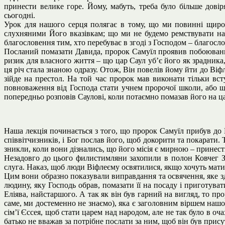
принести велике горе. Йому, мабуть, треба було більше дові
сьогодні.
Урок для нашого серця полягає в тому, що ми повинні щиро
слухняними Його вказівкам; що ми не будемо ремствувати на
благословення тим, хто перебуває в згоді з Господом – благосл
Посланий помазати Давида, пророк Самуїл проявив побоювання,
ризик для власного життя – що цар Саул уб’є його як зрадника
ця річ стала знаною одразу. Отож, Він повелів йому йти до Віфл
зійде на престол. На той час пророк мав виконати тільки вс
повноваження від Господа стати учнем пророчої школи, або щ
попередньо розповів Саулові, коли потаємно помазав його на ца
Наша лекція починається з того, що пророк Самуїл прибув до В
співвітчизників, і Бог послав його, щоб докорити та покарати
зникли, коли вони дізнались, що його місія є мирною – принест
Незадовго до цього филистимляни захопили в полон Ковчег З
слуга. Наказ, щоб люди Віфлеєму освятилися, якщо хочуть мати
Цим вони образно показували виправдання та освячення, яке зд
людину, яку Господь обрав, помазати її на посаду і приготува
Еліява, найстаршого. А так як він був гарний на вигляд, то про
саме, ми достеменно не знаємо), яка є заголовним віршем нашо
сім’ї Єссея, щоб стати царем над народом, але не так було в оч
батько не вважав за потрібне послати за ним, щоб він був прис