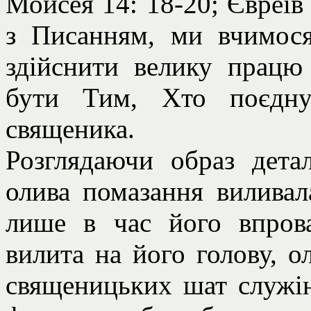
Мойсея 14: 18-20; Євреїв
з Писанням, ми вчимос
здійснити велику працю 
бути Тим, Хто поєдну
священика.
Розглядаючи образ дета
олива помазання виливал
лише в час його впров
вилита на його голову, о
священицьких шат служін