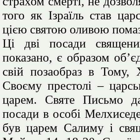
страхом смерті, не дозвол
того як Ізраїль став цар
цією святою оливою пома
Ці дві посади священи
показано, є образом об’є
свій позаобраз в Тому,
Своєму престолі – царс
царем. Святе Письмо да
посади в особі Мелхиседе
був царем Салиму і свя