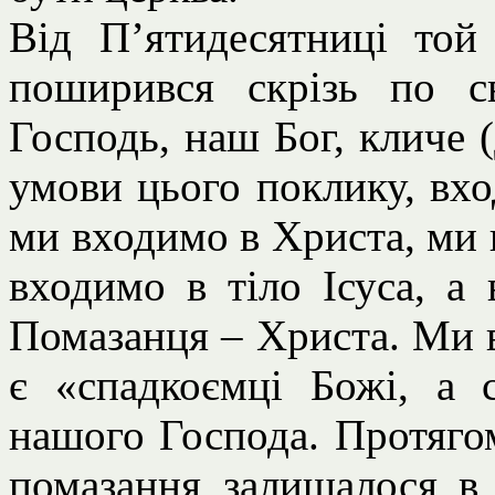
Від П’ятидесятниці той
поширився скрізь по св
Господь, наш Бог, кличе (
умови цього поклику, вхо
ми входимо в Христа, ми 
входимо в тіло Ісуса, а
Помазанця – Христа. Ми в
є «спадкоємці Божі, а с
нашого Господа. Протягом
помазання залишалося в 