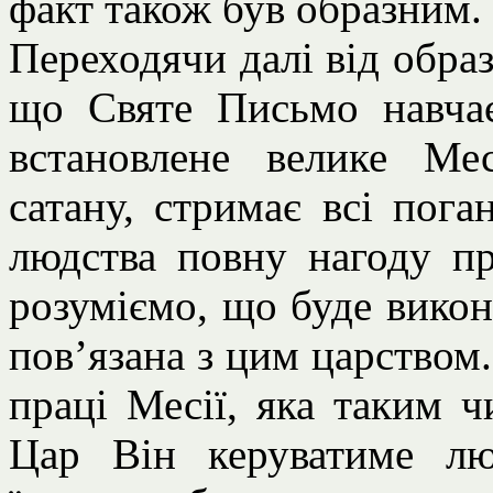
факт також був образним.
Переходячи далі від образ
що Святе Письмо навча
встановлене велике Мес
сатану, стримає всі пога
людства повну нагоду п
розуміємо, що буде викон
пов’язана з цим царством.
праці Месії, яка таким ч
Цар Він керуватиме л