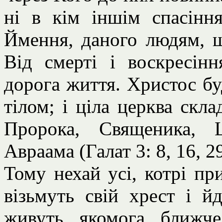
ні в кім іншім спасінн
Ймення, даного людям, 
Від смерті і воскресін
дорога життя. Христос бу
тілом; і ціла церква скл
Пророка, Священика, 
Авраама (Галат 3: 8, 16, 29
Тому нехай усі, котрі пр
візьмуть свій хрест і й
живуть якомога ближч