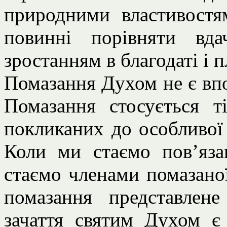
природними властивостя
повинні порівняти вд
зростанням в благодаті і 
Помазання Духом не є впо
Помазання стосується т
покликаних до особливої 
Коли ми стаємо пов’яза
стаємо членами помазаної
помазання представлене
зачаття святим Духом є