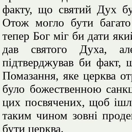
факту, що святий Дух бу
Отож могло бути багато 
тепер Бог міг би дати яки
дав святого Духа, а
підтверджував би факт, 
Помазання, яке церква от
було божественною санк
цих посвячених, щоб ішл
таким чином зовні проде
бути церква.