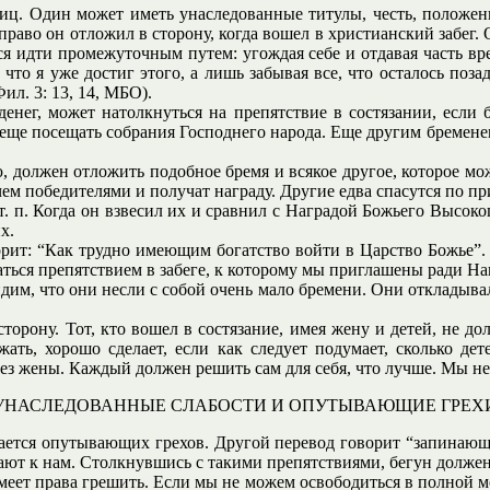
лиц. Один может иметь унаследованные титулы, честь, положен
право он отложил в сторону, когда вошел в христианский забег. 
я идти промежуточным путем: угождая себе и отдавая часть вр
, что я уже достиг этого, а лишь забывая все, что осталось поза
л. 3: 13, 14, МБО).
енег, может натолкнуться на препятствие в состязании, если 
том еще посещать собрания Господнего народа. Еще другим бремен
ью, должен отложить подобное бремя и всякое другое, которое мо
 чем победителями и получат награду. Другие едва спасутся по 
т. п. Когда он взвесил их и сравнил с Наградой Божьего Высокого
х.
рит: “Как трудно имеющим богатство войти в Царство Божье”. Э
азаться препятствием в забеге, к которому мы приглашены ради На
дим, что они несли с собой очень мало бремени. Они откладывал
торону. Тот, кто вошел в состязание, имея жену и детей, не до
жать, хорошо сделает, если как следует подумает, сколько дет
 без жены. Каждый должен решить сам для себя, что лучше. Мы не
УНАСЛЕДОВАННЫЕ СЛАБОСТИ И ОПУТЫВАЮЩИЕ ГРЕХ
асается опутывающих грехов. Другой перевод говорит “запинающи
гают к нам. Столкнувшись с такими препятствиями, бегун должен
еет права грешить. Если мы не можем освободиться в полной ме