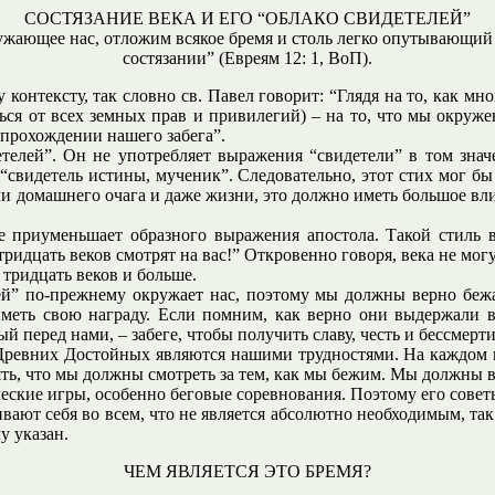
СОСТЯЗАНИЕ ВЕКА И ЕГО “ОБЛАКО СВИДЕТЕЛЕЙ”
ружающее нас, отложим всякое бремя и столь легко опутывающий 
состязании” (Евреям 12: 1, ВоП).
контексту, так словно св. Павел говорит: “Глядя на то, как мн
чься от всех земных прав и привилегий) – на то, что мы окруж
 прохождении нашего забега”.
елей”. Он не употребляет выражения “свидетели” в том значе
“свидетель истины, мученик”. Следовательно, этот стих мог бы 
и домашнего очага и даже жизни, это должно иметь большое влия
не приуменьшает образного выражения апостола. Такой стиль 
ридцать веков смотрят на вас!” Откровенно говоря, века не могу
тридцать веков и больше.
ей” по-прежнему окружает нас, поэтому мы должны верно бежа
иметь свою награду. Если помним, как верно они выдержали вс
 перед нами, – забеге, чтобы получить славу, честь и бессмерти
 Древних Достойных являются нашими трудностями. На каждом 
нять, что мы должны смотреть за тем, как мы бежим. Мы должны 
ческие игры, особенно беговые соревнования. Поэтому его советы
вают себя во всем, что не является абсолютно необходимым, та
у указан.
ЧЕМ ЯВЛЯЕТСЯ ЭТО БРЕМЯ?