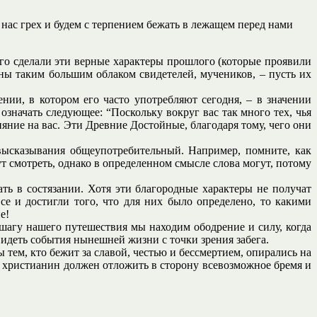
нас грех и будем с терпением бежать в лежащем перед нами
ого сделали эти верные характеры прошлого (которые проявили
ены таким большим облаком свидетелей, мучеников, – пусть их
нии, в котором его часто употребляют сегодня, – в значении
означать следующее: “Поскольку вокруг вас так много тех, чья
ние на вас. Эти Древние Достойные, благодаря тому, чего они
высказывания общеупотребительный. Например, помните, как
т смотреть, однако в определенном смысле слова могут, потому
ть в состязании. Хотя эти благородные характеры не получат
е и достигли того, что для них было определено, то какими
е!
шагу нашего путешествия мы находим ободрение и силу, когда
видеть события нынешней жизни с точки зрения забега.
 тем, кто бежит за славой, честью и бессмертием, опирались на
к христианин должен отложить в сторону всевозможное бремя и