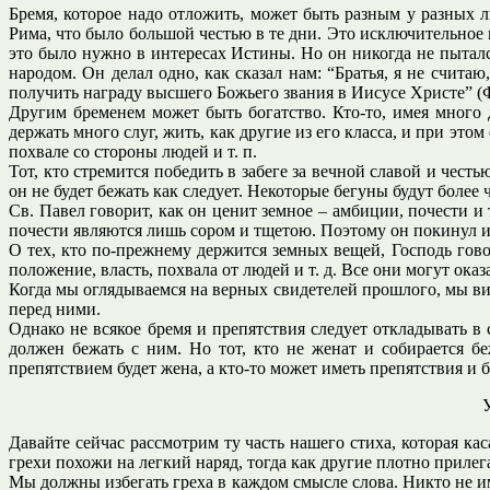
Бремя, которое надо отложить, может быть разным у разных 
Рима, что было большой честью в те дни. Это исключительное 
это было нужно в интересах Истины. Но он никогда не пыталс
народом. Он делал одно, как сказал нам: “Братья, я не считаю
получить награду высшего Божьего звания в Иисусе Христе” (Фи
Другим бременем может быть богатство. Кто-то, имея много д
держать много слуг, жить, как другие из его класса, и при э
похвале со стороны людей и т. п.
Тот, кто стремится победить в забеге за вечной славой и чест
он не будет бежать как следует. Некоторые бегуны будут более
Св. Павел говорит, как он ценит земное – амбиции, почести и 
почести являются лишь сором и тщетою. Поэтому он покинул и
О тех, кто по-прежнему держится земных вещей, Господь гово
положение, власть, похвала от людей и т. д. Все они могут ок
Когда мы оглядываемся на верных свидетелей прошлого, мы ви
перед ними.
Однако не всякое бремя и препятствия следует откладывать в с
должен бежать с ним. Но тот, кто не женат и собирается бе
препятствием будет жена, а кто-то может иметь препятствия и
Давайте сейчас рассмотрим ту часть нашего стиха, которая к
грехи похожи на легкий наряд, тогда как другие плотно приле
Мы должны избегать греха в каждом смысле слова. Никто не им