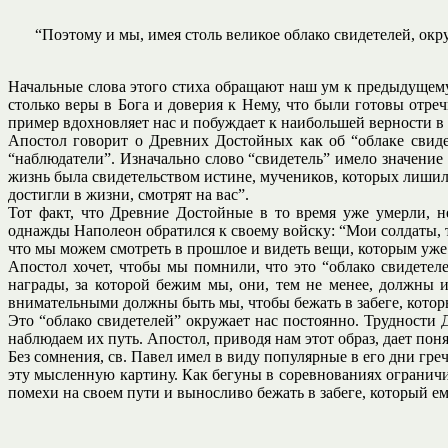
“Поэтому и мы, имея столь великое облако свидетелей, ок
Начальные слова этого стиха обращают наш ум к предыдущему 
столько веры в Бога и доверия к Нему, что были готовы отре
пример вдохновляет нас и побуждает к наибольшей верности в
Апостол говорит о Древних Достойных как об “облаке свидет
“наблюдатели”. Изначально слово “свидетель” имело значение 
жизнь была свидетельством истине, мучеников, которых лишил
достигли в жизни, смотрят на вас”.
Тот факт, что Древние Достойные в то время уже умерли, 
однажды Наполеон обратился к своему войску: “Мои солдаты, т
что мы можем смотреть в прошлое и видеть вещи, которым уже 
Апостол хочет, чтобы мы помнили, что это “облако свидетел
награды, за которой бежим мы, они, тем не менее, должны 
внимательными должны быть мы, чтобы бежать в забеге, который
Это “облако свидетелей” окружает нас постоянно. Трудности
наблюдаем их путь. Апостол, приводя нам этот образ, дает по
Без сомнения, св. Павел имел в виду популярные в его дни гре
эту мысленную картину. Как бегуны в соревнованиях ограничи
помехи на своем пути и выносливо бежать в забеге, который ем