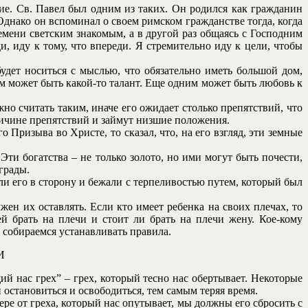
ие. Св. Павел был одним из таких. Он родился как гражданин
Однако он вспоминал о своем римском гражданстве тогда, когда
емени светским знакомым, а в другой раз общаясь с Господним
ди, иду к тому, что впереди. Я стремительно иду к цели, чтобы
будет носиться с мыслью, что обязательно иметь большой дом,
ем может быть какой-то талант. Еще одним может быть любовь к
жно считать таким, иначе его ожидает столько препятствий, что
причине препятствий и займут низшие положения.
 Призыва во Христе, то сказал, что, на его взгляд, эти земные
ти богатства – не только золото, но ими могут быть почести,
грады.
и его в сторону и бежали с терпеливостью путем, который был
лжен их оставлять. Если кто имеет ребенка на своих плечах, то
ей брать на плечи и стоит ли брать на плечи жену. Кое-кому
 собираемся устанавливать правила.
И
й нас грех” – грех, который тесно нас обертывает. Некоторые
 остановиться и освободиться, тем самым теряя время.
ре от греха, который нас опутывает, мы должны его сбросить с