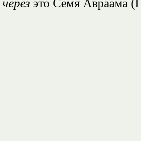
через
это Семя Авраама (Га