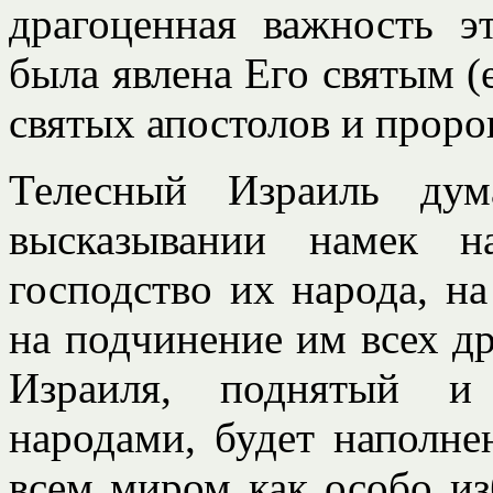
драгоценная важность э
была явлена Его святым (
святых апостолов и пророк
Телесный Израиль ду
высказывании намек н
господство их народа, на
на подчинение им всех др
Израиля, поднятый и
народами, будет наполне
всем миром как особо и